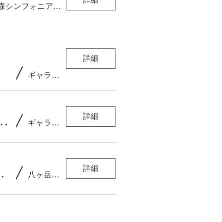
女神の森シンフォニアガーデン
詳細
/
ギャラリー＆カフェ桃李
りとお味噌汁のお店 世菜（せな）
/
詳細
ギャラリー＆カフェ桃李
ース～ 夜の部（19時開演）
/
詳細
八ヶ岳やまびこホール