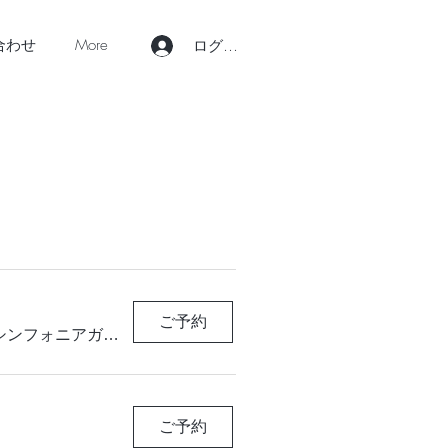
合わせ
More
ログイン
ご予約
アルソア女神の森 シンフォニアガーデン（旧：セントラルガーデン）
ご予約