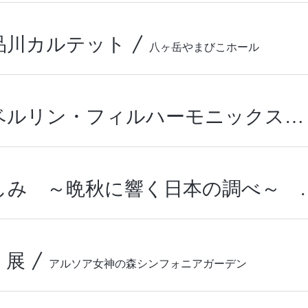
品川カルテット
/
八ヶ岳やまびこホール
古澤巖ｘベルリン・フィルハーモニックストリングス～愛のクリスマス2025～
邦楽の楽しみ ～晩秋に
 展
/
アルソア女神の森シンフォニアガーデン