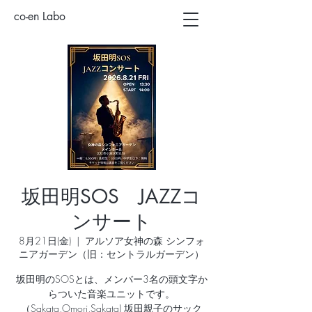
co-en Labo
坂田明SOS JAZZコ
ンサート
8月21日(金)
  |  
アルソア女神の森 シンフォ
ニアガーデン（旧：セントラルガーデン）
坂田明のSOSとは、メンバー3名の頭文字か
らついた音楽ユニットです。
（Sakata,Omori,Sakata) 坂田親子のサック