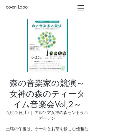
co-en Labo
森の音楽家の競演～
女神の森のティータ
イム音楽会Vol,2～
6月22日(土)
  |  
アルソア女神の森セントラル
ガーデン
土曜の午後は、ケーキとお茶を愉しむ優雅な