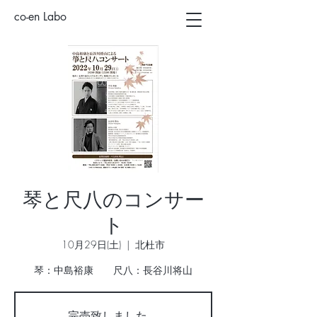
co-en Labo
琴と尺八のコンサー
ト
10月29日(土)
  |  
北杜市
琴：中島裕康 尺八：長谷川将山
完売致しました。