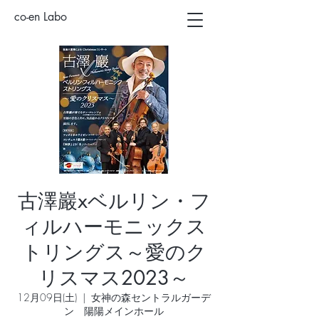
co-en Labo
古澤巖xベルリン・フ
ィルハーモニックス
トリングス～愛のク
リスマス2023～
12月09日(土)
  |  
女神の森セントラルガーデ
ン 陽陽メインホール