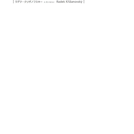
全席自由席　一般（大人）3,000円　高校生
以下1,000円
お問い合わせ：あおいとり　0551‐45‐
6717（11:00～16:00）