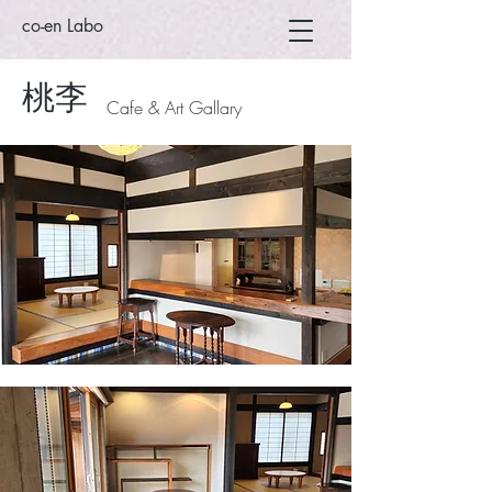
co-en Labo
​桃李
​Cafe & Art Gallary